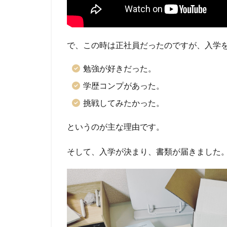
これ
から
通信
大学
で、この時は正社員だったのですが、入学
入学
を考
勉強が好きだった。
えて
学歴コンプがあった。
る人
へ
挑戦してみたかった。
というのが主な理由です。
そして、入学が決まり、書類が届きました