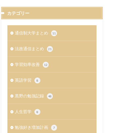
カテゴリー
通信制大学まとめ
11
法政通信まとめ
21
学習効率改善
12
英語学習
8
黒野の勉強記録
48
人生哲学
8
勉強好き増加計画
7