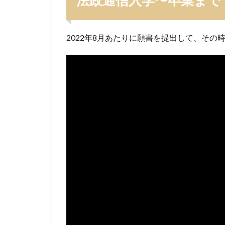
法政通信入学〜卒業まで
2年生
の頃
が一
2022年8月あたりに願書を提出して、その時
番キ
ツか
った
かも
1.4
なん
とか
卒
業！
2
今
の
気
持
ち
2.1