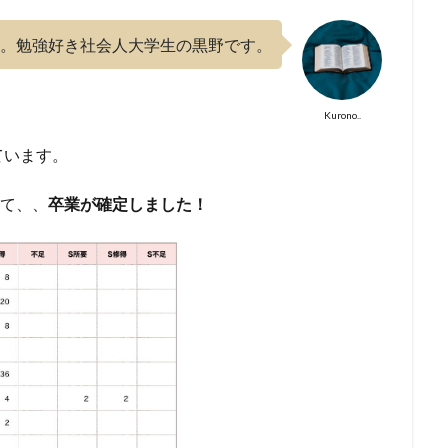
。勉強好き社会人大学生の黒野です。
Kurono..
ています。
して、、
卒業が確定しました！