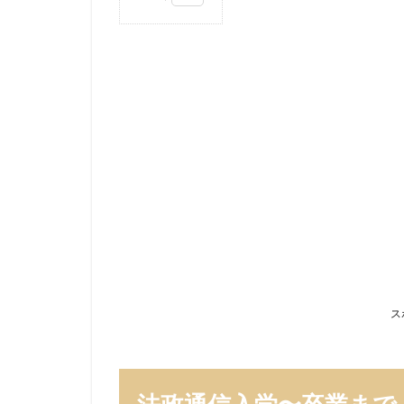
1
法政
通信
入
学〜
卒業
まで
1.1
幸せ
すぎ
て涙
が出
た
1.2
キツ
ス
かっ
たこ
と
1.3