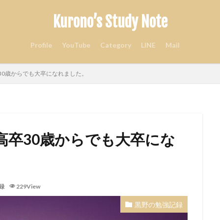
Kurono’s Study Note
Profile
YouTube
Category
LINE
Mail
30歳からでも大卒になれました。
高卒30歳からでも大卒にな
録
229View
黒野の勉強記録