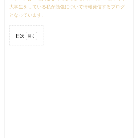
大学生をしている私が勉強について情報発信するブログ
となっています。
目次
1
単位
習得
試験
のほ
うが
難し
い理
由3
選
1.1
①論
述形
式が
基本
1.2