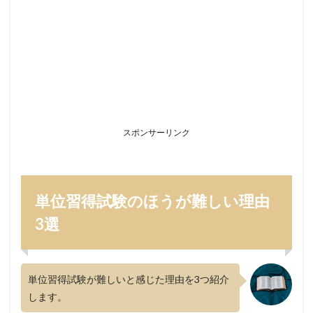
②勉
強量
が多
い
1.3
③毎
月連
続で
ある
スポンサーリンク
2
対策
2.1
①試
単位習得試験のほうが難しい理由
験範
3選
囲を
確認
する
2.2
単位習得試験が難しいと感じた理由を3つ紹介
②過
去問
します。
をみ