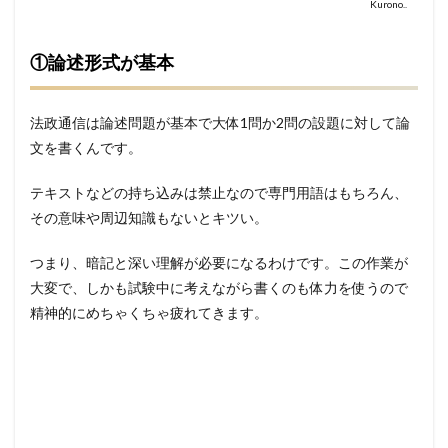
Kurono..
る
2.3
①論述形式が基本
③受
験す
る順
番を
法政通信は論述問題が基本で大体1問か2問の設題に対して論
決め
文を書くんです。
る
テキストなどの持ち込みは禁止なので専門用語はもちろん、
その意味や周辺知識もないとキツい。
つまり、暗記と深い理解が必要になるわけです。この作業が
大変で、しかも試験中に考えながら書くのも体力を使うので
精神的にめちゃくちゃ疲れてきます。