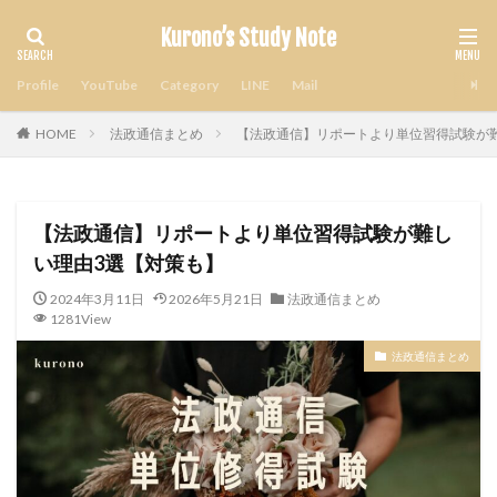
Kurono’s Study Note
Profile
YouTube
Category
LINE
Mail
HOME
法政通信まとめ
【法政通信】リポートより単位習得試験が
【法政通信】リポートより単位習得試験が難し
い理由3選【対策も】
2024年3月11日
2026年5月21日
法政通信まとめ
1281View
法政通信まとめ