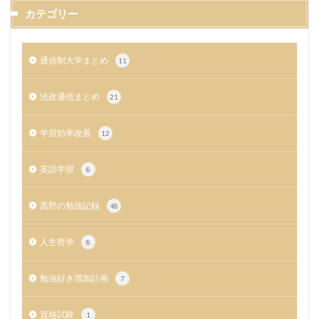
カテゴリー
通信制大学まとめ
11
法政通信まとめ
21
学習効率改善
12
英語学習
8
黒野の勉強記録
48
人生哲学
8
勉強好き増加計画
7
資格試験
1