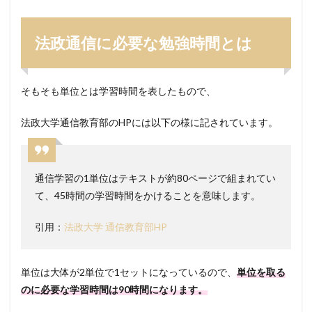
予定
の学
習時
法政通信に必要な勉強時間とは
間に
つい
て
そもそも単位とは学習時間を表したもので、
3
まと
法政大学通信教育部のHPには以下の様に記されています。
め
通信学習の1単位はテキストが約80ページで組まれてい
て、45時間の学習時間をかけることを意味します。
引用：
法政大学 通信教育部HP
単位は大体が2単位で1セットになっているので、
単位を取る
のに必要な学習時間は90時間になります。