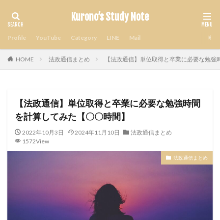
Kurono’s Study Note
Profile
YouTube
Category
LINE
Mail
HOME
法政通信まとめ
【法政通信】単位取得と卒業に必要な勉強
【法政通信】単位取得と卒業に必要な勉強時間
を計算してみた【〇〇時間】
2022年10月3日
2024年11月10日
法政通信まとめ
1572View
法政通信まとめ