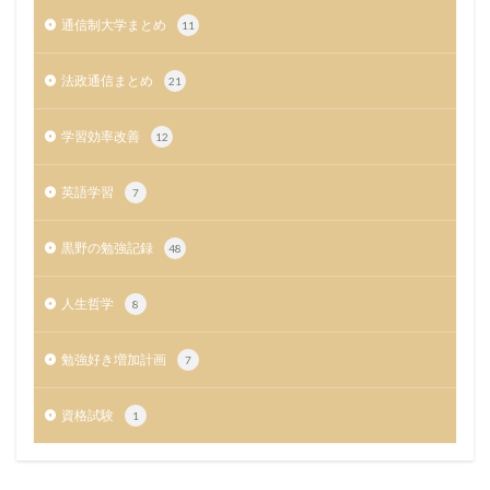
通信制大学まとめ
11
法政通信まとめ
21
学習効率改善
12
英語学習
7
黒野の勉強記録
48
人生哲学
8
勉強好き増加計画
7
資格試験
1