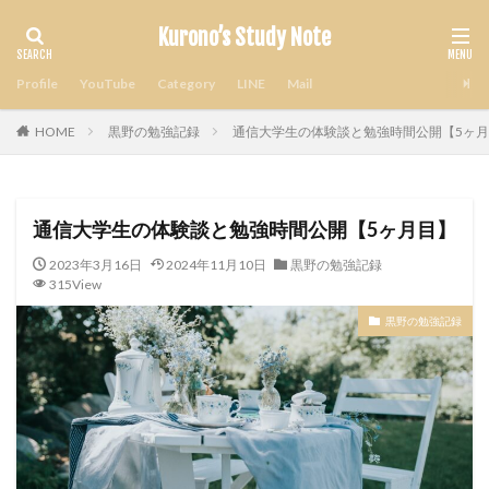
Kurono’s Study Note
Profile
YouTube
Category
LINE
Mail
HOME
黒野の勉強記録
通信大学生の体験談と勉強時間公開【5ヶ
通信大学生の体験談と勉強時間公開【5ヶ月目】
2023年3月16日
2024年11月10日
黒野の勉強記録
315View
黒野の勉強記録