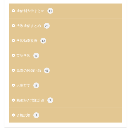
通信制大学まとめ
11
法政通信まとめ
21
学習効率改善
12
英語学習
8
黒野の勉強記録
48
人生哲学
8
勉強好き増加計画
7
資格試験
1