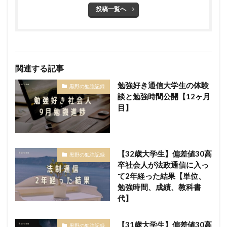
投稿一覧へ
関連する記事
勉強好き通信大学生の体験
黒野の勉強記録
談と勉強時間公開【12ヶ月
目】
【32歳大学生】偏差値30高
黒野の勉強記録
卒社会人が法政通信に入っ
て2年経った結果【単位、
勉強時間、成績、教科書
代】
【31歳大学生】偏差値30高
黒野の勉強記録