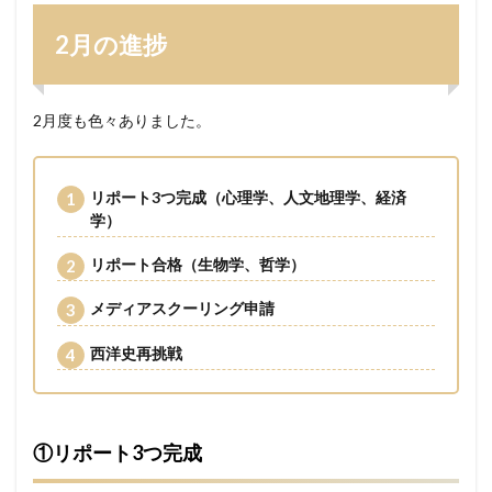
2
勉強
2月の進捗
時間
3
来月
2月度も色々ありました。
の予
定
リポート3つ完成（心理学、人文地理学、経済
学）
リポート合格（生物学、哲学）
メディアスクーリング申請
西洋史再挑戦
①リポート3つ完成