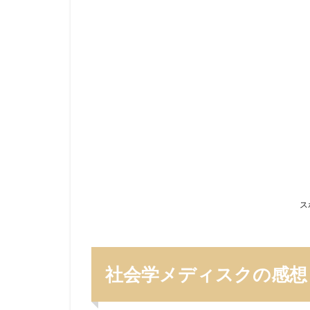
会
学
メ
デ
ィ
ス
ク
の
感
想
ま
と
め
ス
1.1
科目
内容
1.2
社会学メディスクの感想
成績
1.3