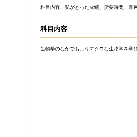
所要
科目内容、私がとった成績、所要時間、難
時間
1.4
科目内容
難易
度
1.5
生物学のなかでもよりマクロな生物学を学
感想