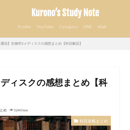
Kurono’s Study Note
Profile
YouTube
Category
LINE
Mail
政通信】生物学2メディスクの感想まとめ【科目解説】
メディスクの感想まとめ【科
とめ
524View
科目攻略まとめ