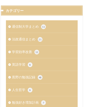
カテゴリー
通信制大学まとめ
11
法政通信まとめ
21
学習効率改善
12
英語学習
8
黒野の勉強記録
48
人生哲学
8
勉強好き増加計画
7